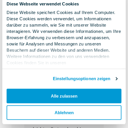
Diese Webseite verwendet Cookies
Diese Website speichert Cookies auf Ihrem Computer.
Diese Cookies werden verwendet, um Informationen
darüber zu sammeln, wie Sie mit unserer Website
interagieren. Wir verwenden diese Informationen, um Ihre
Browser-Erfahrung zu verbessern und anzupassen,
sowie für Analysen und Messungen zu unseren
Besuchern auf dieser Website und anderen Medien.
Weitere Informationen zu den von uns verwendeten
Cookies finden Sie in unseren
KUKA
Datenschutzbestimmungen
.Wenn Sie ablehnen,
“Unser Informationsbedarf
werden Ihre Informationen beim Besuch dieser Website
Einstellungsoptionen zeigen
nicht erfasst. Ein einzelnes Cookie wird in Ihrem Browser
ist extrem hoch, besonders
verwendet, um daran zu erinnern, dass Sie nicht
im aktuellen technischen
nachverfolgt werden möchten.
Alle zulassen
Wandel. Mit dem System
von Empolis bleiben unsere
Ablehnen
Techniker stets informiert
und können Informationen