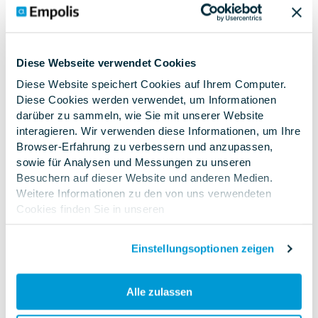
Flache Hierarchien, echte
Diese Webseite verwendet Cookies
Wertschätzung
Diese Website speichert Cookies auf Ihrem Computer.
Wir leben eine offene Kultur, in der
Diese Cookies werden verwendet, um Informationen
Deine Ideen zählen. Bei uns gibt es
darüber zu sammeln, wie Sie mit unserer Website
interagieren. Wir verwenden diese Informationen, um Ihre
kurze Entscheidungswege, flexible
Browser-Erfahrung zu verbessern und anzupassen,
Arbeitsmodelle und eine
sowie für Analysen und Messungen zu unseren
Zusammenarbeit auf Augenhöhe –
Besuchern auf dieser Website und anderen Medien.
vom Praktikanten bis zur
Weitere Informationen zu den von uns verwendeten
Cookies finden Sie in unseren
Geschäftsführung.
Datenschutzbestimmungen
.Wenn Sie ablehnen,
werden Ihre Informationen beim Besuch dieser Website
Einstellungsoptionen zeigen
nicht erfasst. Ein einzelnes Cookie wird in Ihrem Browser
verwendet, um daran zu erinnern, dass Sie nicht
nachverfolgt werden möchten.
Alle zulassen