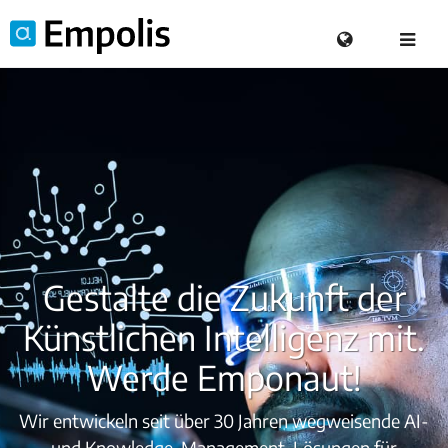
Gestalte die Zukunft der
Künstlichen Intelligenz mit.
Werde Emponaut!
Wir entwickeln seit über 30 Jahren wegweisende AI-
und Knowledge-Management-Lösungen für