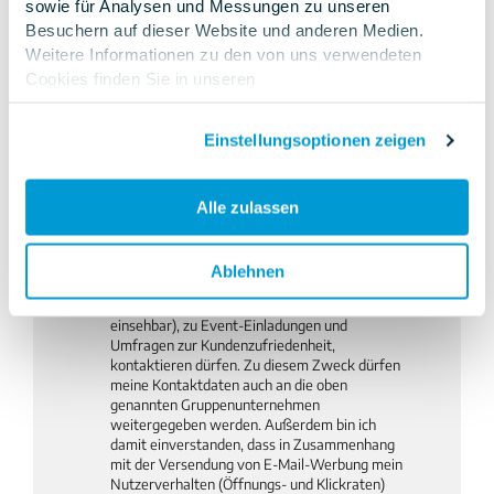
sowie für Analysen und Messungen zu unseren
E-Mail-Adresse
*
Besuchern auf dieser Website und anderen Medien.
Weitere Informationen zu den von uns verwendeten
Cookies finden Sie in unseren
Datenschutzbestimmungen
.Wenn Sie ablehnen,
Telefonnummer
*
werden Ihre Informationen beim Besuch dieser Website
Einstellungsoptionen zeigen
nicht erfasst. Ein einzelnes Cookie wird in Ihrem Browser
verwendet, um daran zu erinnern, dass Sie nicht
nachverfolgt werden möchten.
Ich bin einverstanden, dass mich die
Alle zulassen
Empolis
Information
Management GmbH
und die
Unternehmen der
Proalpha Group
unter
meinen angegeben Kontaktdaten telefonisch,
Ablehnen
per E-Mail und per Post über Neuigkeiten, z.B.
zu den Produkten der Proalpha Group (
hier
einsehbar
), zu Event-Einladungen und
Umfragen zur Kundenzufriedenheit,
kontaktieren dürfen. Zu diesem Zweck dürfen
meine Kontaktdaten auch an die oben
genannten Gruppenunternehmen
weitergegeben werden. Außerdem bin ich
damit einverstanden, dass in Zusammenhang
mit der Versendung von E-Mail-Werbung mein
Nutzerverhalten (Öffnungs- und Klickraten)