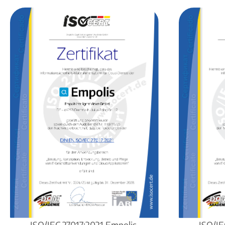
ISO/IEC 27017:2021 Empolis
ISO/IE