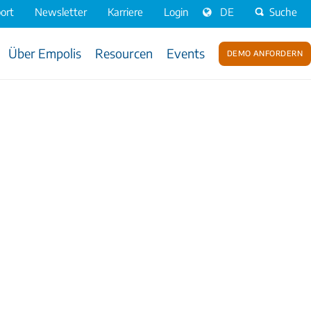
ort
Newsletter
Karriere
Login
DE
Suche
Über Empolis
Resourcen
Events
Demo anfordern