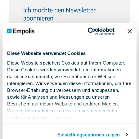
Ich möchte den Newsletter
abonnieren
Vorname
*
Nachname
*
Diese Webseite verwendet Cookies
Diese Website speichert Cookies auf Ihrem Computer.
Diese Cookies werden verwendet, um Informationen
darüber zu sammeln, wie Sie mit unserer Website
E-Mail-Adresse
*
interagieren. Wir verwenden diese Informationen, um Ihre
Browser-Erfahrung zu verbessern und anzupassen,
sowie für Analysen und Messungen zu unseren
Unternehmensname
*
Besuchern auf dieser Website und anderen Medien.
Weitere Informationen zu den von uns verwendeten
Cookies finden Sie in unseren
Datenschutzbestimmungen
.Wenn Sie ablehnen,
Ich bin einverstanden, dass mich die
Empolis Information
werden Ihre Informationen beim Besuch dieser Website
Management GmbH
und die Unternehmen der
Proalpha Group
Einstellungsoptionen zeigen
unter meinen angegeben Kontaktdaten telefonisch, per E-Mail und
nicht erfasst. Ein einzelnes Cookie wird in Ihrem Browser