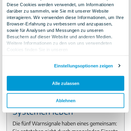
Diese Cookies werden verwendet, um Informationen
Serviceteams unter Druck, der nicht durch mehr
darüber zu sammeln, wie Sie mit unserer Website
persönlichen Einsatz zu lösen ist, sondern nur durch
interagieren. Wir verwenden diese Informationen, um Ihre
bessere technische Voraussetzungen. Das Ziel ist
Browser-Erfahrung zu verbessern und anzupassen,
sowie für Analysen und Messungen zu unseren
nicht Vollautomatisierung, sondern ein sinnvolles
Besuchern auf dieser Website und anderen Medien.
Zusammenspiel: So viel automatisieren wie möglich,
Weitere Informationen zu den von uns verwendeten
so viel menschliche Expertise einsetzen wie nötig.
Cookies finden Sie in unseren
Doch beides funktioniert nur, wenn das Wissen, auf
Datenschutzbestimmungen
.Wenn Sie ablehnen,
dem Entscheidungen basieren, digitalisiert, gepflegt
werden Ihre Informationen beim Besuch dieser Website
Einstellungsoptionen zeigen
nicht erfasst. Ein einzelnes Cookie wird in Ihrem Browser
und vertrauenswürdig ist.
verwendet, um daran zu erinnern, dass Sie nicht
nachverfolgt werden möchten.
Alle zulassen
Fazit: Wissen muss in
Ablehnen
Systemen leben
Die fünf Warnsignale haben eines gemeinsam: