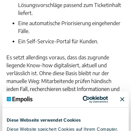
Lösungsvorschläge passend zum Ticketinhalt
liefert.
Eine automatische Priorisierung eingehender
Fälle.
Ein Self-Service-Portal für Kunden.
Es setzt allerdings voraus, dass das zugrunde
liegende Know-how digitalisiert, aktuell und
verlässlich ist. Ohne diese Basis bleibt nur der
manuelle Weg: Mitarbeitende prüfen händisch
jeden Fall, recherchieren selbst Informationen und
bewerten Parameter, die ein System in Sekunden
erfassen könnte.
Gleichzeitig steigen die Erwartungen auf
Diese Webseite verwendet Cookies
Kundenseite, wie z. B. an Geschwindigkeit,
Diese Website speichert Cookies auf Ihrem Computer.
Verfügbarkeit und Erstlösungsquote. Dadurch sind