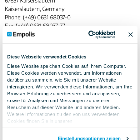
67657 Kaiserslautern
Kaiserslautern, Germany
Phone: (+49) 0631 68037-0
Fax: (+49) 0631 68037-77
E-mail:
info@empolis.com
Managing Director
Diese Webseite verwendet Cookies
Eric Brabänder
Diese Website speichert Cookies auf Ihrem Computer.
Diese Cookies werden verwendet, um Informationen
For the benefit of the publisher
darüber zu sammeln, wie Sie mit unserer Website
interagieren. Wir verwenden diese Informationen, um Ihre
Eric Brabänder
Browser-Erfahrung zu verbessern und anzupassen,
sowie für Analysen und Messungen zu unseren
E-Mail: eric.brabaender@empolis.com
Besuchern auf dieser Website und anderen Medien.
Phone: (+49) 0631 68037-356
Weitere Informationen zu den von uns verwendeten
Fax: (+49) 0631 68037-77
Cookies finden Sie in unseren
Datenschutzbestimmungen
.Wenn Sie ablehnen,
Registered office of the company
werden Ihre Informationen beim Besuch dieser Website
Einstellungsoptionen zeigen